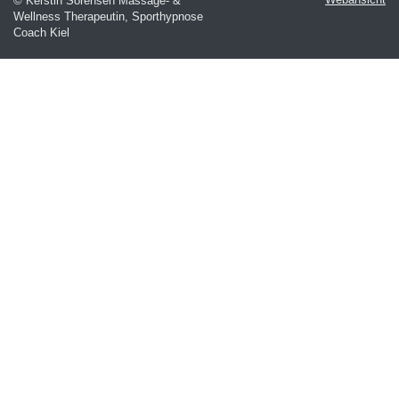
© Kerstin Sörensen Massage- &
Wellness Therapeutin, Sporthypnose
Coach Kiel